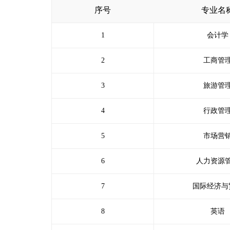
序号
专业名
1
会计学
2
工商管
3
旅游管
4
行政管
5
市场营
6
人力资源
7
国际经济与
8
英语