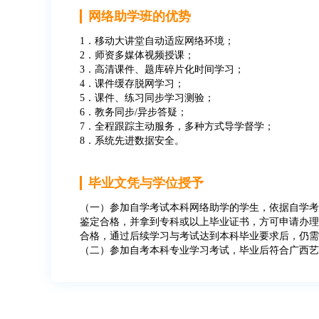
网络助学班的优势
1．移动大讲堂自动适应网络环境；
2．师资多媒体视频授课；
3．高清课件、题库碎片化时间学习；
4．课件缓存脱网学习；
5．课件、练习同步学习测验；
6．教务同步/异步答疑；
7．全程跟踪主动服务，多种方式导学督学；
8．系统先进数据安全。
毕业文凭与学位授予
（一）参加自学考试本科网络助学的学生，依据自学考
鉴定合格，并拿到专科或以上毕业证书，方可申请办理
合格，通过后续学习与考试达到本科毕业要求后，仍需
（二）参加自考本科专业学习考试，毕业后符合广西艺