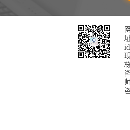
i
栋
咨
师
咨