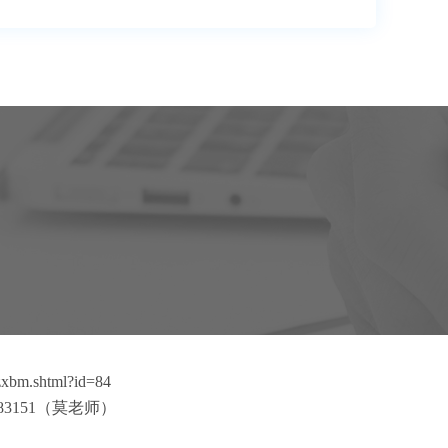
/zxbm.shtml?id=84
83151（莫老师）