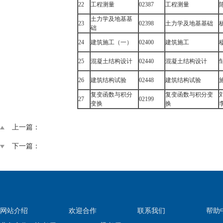
22
工程测量
02387
工程测量
土力学及地基基
23
02398
土力学及地基基础
础
24
建筑施工（一）
02400
建筑施工
25
混凝土结构设计
02440
混凝土结构设计
26
建筑结构试验
02448
建筑结构试验
复变函数与积分
复变函数与积分变
27
02199
变换
换
上一篇：
下一篇：
网站介绍
欢迎合作
联系我们
帮助