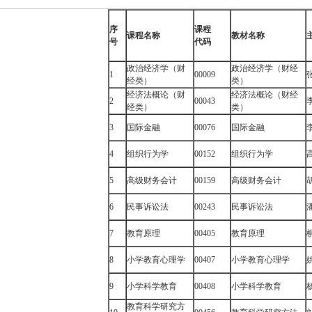
序
课程
课程名称
教材名称
号
代码
政治经济学（财
政治经济学（财经
1
00009
经类）
类）
经济法概论（财
经济法概论（财经
2
00043
经类）
类）
3
国际金融
00076
国际金融
4
组织行为学
00152
组织行为学
5
高级财务会计
00159
高级财务会计
6
民事诉讼法
00243
民事诉讼法
7
教育原理
00405
教育原理
8
小学教育心理学
00407
小学教育心理学
9
小学科学教育
00408
小学科学教育
教育科学研究方